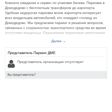
Комната ожидания и сервис по упаковки багажа. Парковка в
Домодедово с бесплатным трансфером до аэропорта.
Удобная недорогая парковка возле аэропорта интересует
всех владельцев автомобилей, кто покидает столицу из
Домодедово. Мы предлагаем паркинг и решение вопросов,
связанных с сохранностью транспортного средства во время
отсутствия владельца. Охраняемая территория автостоянки
контролируется круглосуточно. Автомобиль, оставленный на
Далее →
длительный срок, будет находиться за надёжным
ограждением. Стоянка оборудована осветительными
приборами и камерами слежения. Не сомневайтесь, во
Представитель Паркинг ДМЕ:
время долгосрочной командировки или отдыха, ваша
Представитель организации отсутствует
машина будет в сохранности.
Вы представитель?