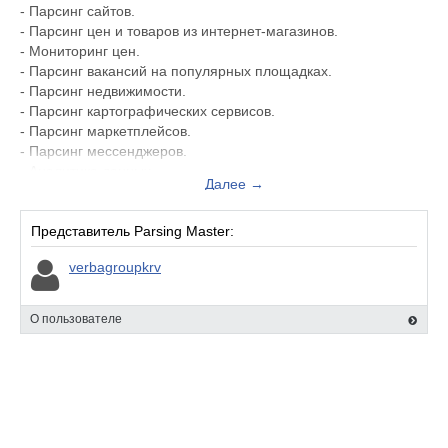
- Парсинг сайтов.
- Парсинг цен и товаров из интернет-магазинов.
- Мониторинг цен.
- Парсинг вакансий на популярных площадках.
- Парсинг недвижимости.
- Парсинг картографических сервисов.
- Парсинг маркетплейсов.
- Парсинг мессенджеров.
- Аналитика данных.
Далее →
- Продажа готовых баз данных для бизнеса.
Наши преимущества.
Представитель Parsing Master:
- 10 лет опыт в сфере сбора и анализа данных.
verbagroupkrv
- Любая сложность проектов.
- Отчётность в любом формате (xls, csv, xml, json, pdf,
CloudDocs и др.).
О пользователе
- Любые интеграции для импорта данных (CMS, CRM, ERP и
др).
- Техническая поддержка.
- Строгая конфиденциальность.
Для юридических лиц: