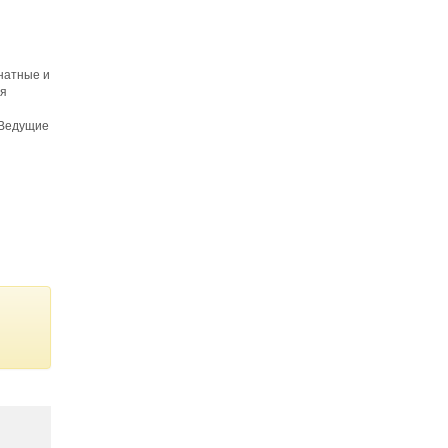
натные и
ая
 Ведущие