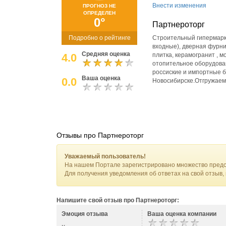
Внести изменения
ПРОГНОЗ НЕ
ОПРЕДЕЛЕН
0°
Партнероторг
Подробно о рейтинге
Строительный гипермарке
входные), дверная фурни
Средняя оценка
4.0
плитка, керамогранит , 
отопительное оборудован
россиские и импортные б
Ваша оценка
0.0
Новосибирске.Отгружаем 
Отзывы про Партнероторг
Уважаемый пользователь!
На нашем Портале зарегистрировано множество предс
Для получения уведомления об ответах на свой отзыв,
Напишите свой отзыв про Партнероторг:
Эмоция отзыва
Ваша оценка компании