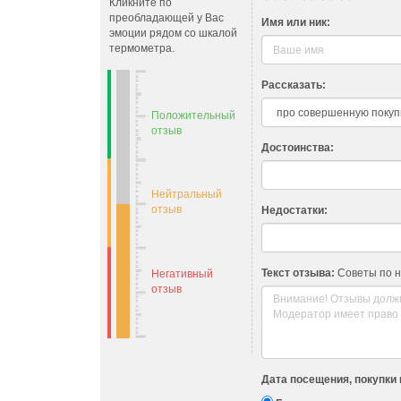
Кликните по
преобладающей у Вас
Имя или ник:
эмоции рядом со шкалой
термометра.
Рассказать:
Положительный
отзыв
Достоинства:
Нейтральный
отзыв
Недостатки:
Текст отзыва:
Советы по 
Негативный
отзыв
Дата посещения, покупки 