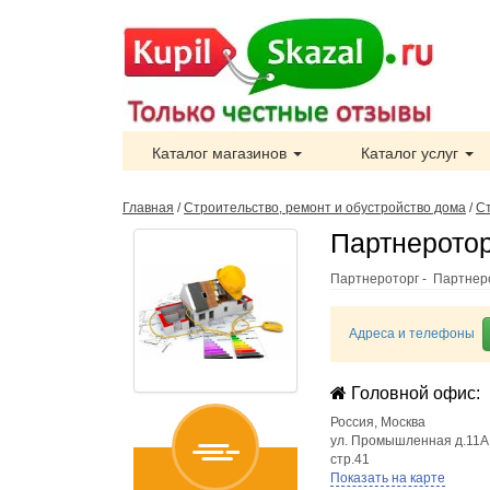
Каталог магазинов
Каталог услуг
Главная
/
Строительство, ремонт и обустройство дома
/
С
Партнеротор
Партнероторг - Партнер
Адреса и телефоны
Головной офис:
Россия
,
Москва
ул. Промышленная д.11А
стр.41
Показать на карте