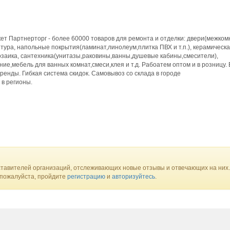
т Партнерторг - более 60000 товаров для ремонта и отделки: двери(межком
тура, напольные покрытия(ламинат,линолеум,плитка ПВХ и т.п.), керамическ
мозаика, сантехника(унитазы,раковины,ванны,душевые кабины,смесители),
ие,мебель для ванных комнат,смеси,клея и т.д. Рабоатем оптом и в розницу.
ренды. Гибкая система скидок. Самовывоз со склада в городе
в регионы.
тавителей организаций, отслеживающих новые отзывы и отвечающих на них.
 пожалуйста, пройдите
регистрацию
и
авторизуйтесь
.