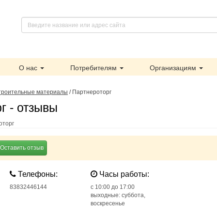
О нас
Потребителям
Организациям
троительные материалы
/
Партнероторг
г - отзывы
оторг
Оставить отзыв
Телефоны:
Часы работы:
83832446144
c 10:00 до 17:00
выходные: суббота,
воскресенье