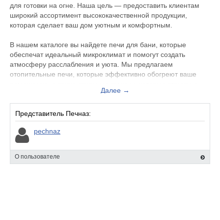
для готовки на огне. Наша цель — предоставить клиентам
широкий ассортимент высококачественной продукции,
которая сделает ваш дом уютным и комфортным.
В нашем каталоге вы найдете печи для бани, которые
обеспечат идеальный микроклимат и помогут создать
атмосферу расслабления и уюта. Мы предлагаем
отопительные печи, которые эффективно обогреют ваше
помещение, а также стильные камины, которые станут не
Далее →
только источником тепла, но и украшением вашего
интерьера.
Представитель Печназ:
Кроме того, мы предлагаем котлы, которые обеспечивают
pechnaz
надежное и экономичное отопление, а также товары для
готовки на огне, которые позволят вам наслаждаться
вкусными блюдами на свежем воздухе.
О пользователе
Компания ПЕЧНАЗ гордится своим качественным
обслуживанием и индивидуальным подходом к каждому
клиенту. Мы готовы предложить конкурентные цены и гибкие
условия сотрудничества для оптовых покупателей. Наша
команда профессионалов всегда готова помочь вам с