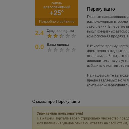
ОЧЕНЬ
БЛАГОПРИЯТНЫЙ
Перекупавто
+25°
Главным направлением д
Подробно о рейтинге
расположенная в городе 
затоплений. В перечне 
Средняя оценка
2.4
выкуп кредитных автомо
комиссионная продажа а
Ваша оценка
0.0
В качестве преимуществ 
достаточно выгодных рас
нюансами работы, что зн
дополнительных услуг ко
избавить клиентов от ли
На нашем сайте вы может
предоставляемых ею услу
компанию «Перекупавто»,
Отзывы про Перекупавто
Уважаемый пользователь!
На нашем Портале зарегистрировано множество предс
Для получения уведомления об ответах на свой отзыв,