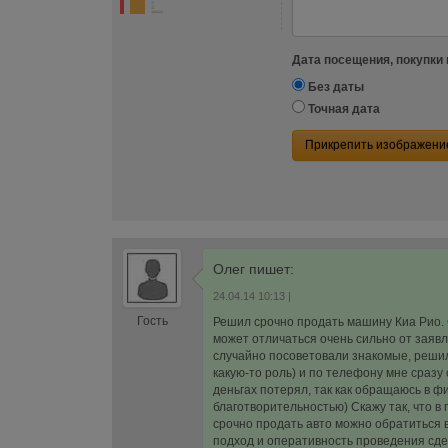
Дата посещения, покупки 
Без даты
Точная дата
Прикрепить изображени
Олег
пишет:
24.04.14 10:13
|
Гость
Решил срочно продать машину Киа Рио. С
может отличаться очень сильно от заявл
случайно посоветовали знакомые, решил 
какую-то роль) и по телефону мне сразу 
деньгах потерял, так как обращаюсь в ф
благотворительностью) Скажу так, что в
срочно продать авто можно обратиться в
подход и оперативность проведения сде