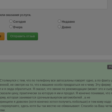
или оказания услуги.
Сегодня
Недавно
Вчера
Давно
е
Отправить отзыв
#
толкнулся с тем, что по телефону все автосалоны говорят одно, а по факту 
енной, не смотря на то, что к машине особо придраться не к чему. Эту фирму
и я сюда обратиться. Я сказал, что звоню по рекомендации (может это и сыг
сказали цену, практически за которую я им и продал. Я конечно понимаю, что 
ирму, которая занимается срочным выкупом автомобилей , а не
 принципе я доволен (хотя конечно хотел получить побольше) и тем кому надо
 перекупавто, здесь хотя бы так жестко не обманывают. Спасибо за Ваш четк
лки.