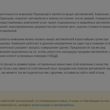
еятельности компании Перекупавто является выкуп автомобилей. Компания,
Одинцово, покупает автомобили в любом состоянии: после аварий, пожаров и
предоставляемых компанией услуг: выкуп подержанных и аварийных автомоби
билей, переоформление документов при покупке авто, оценка стоимости маш
втомобилей.
работы компании можно назвать выкуп автомобилей в кратчайшие сроки при
ценках. Компания работает в данном направлении не один год и знакома со 
ачительно ускоряет процесс совершения сделки. Предлагается так же ряд
мпании нацеленных на то, чтобы упростить процедуру продажи автомобиля, 
шних хлопот в огромных очередях ГИБДД.
е прочесть комментарии, оставленные клиентами этой компании о качестве
г. Если у вас имеется собственный опыт продажи или покупки автомобиля че
 вы можете так же поделиться им с другими, оставив на сайте свой отзыв.
тавителей организаций, отслеживающих новые отзывы и отвечающих на них.
 пожалуйста, пройдите
регистрацию
и
авторизуйтесь
.