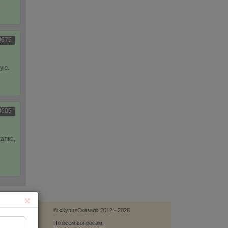
9675
ую.
9605
алко,
×
© «КупилСказал» 2012 - 2026
язь
По всем вопросам,