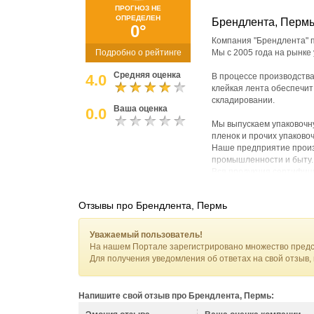
ПРОГНОЗ НЕ
ОПРЕДЕЛЕН
Брендлента, Перм
0°
Компания "Брендлента" п
Подробно о рейтинге
Мы с 2005 года на рынке
Средняя оценка
4.0
В процессе производства
клейкая лента обеспечит
складировании.
Ваша оценка
0.0
Мы выпускаем упаковочн
пленок и прочих упаково
Наше предприятие произ
промышленности и быту.
Вся продукция сертифиц
Мы выпускаем:
Отзывы про Брендлента, Пермь
• Клейкая лента с логоти
• Клейкая промо-лента
• Упаковочная клейкая л
Уважаемый пользователь!
• Малярная клейкая лент
На нашем Портале зарегистрировано множество предс
• Термостойкая малярная
Для получения уведомления об ответах на свой отзыв,
• Двусторонняя полипро
• Двусторонняя клейкая 
• Двусторонняя клейкая 
Напишите свой отзыв про Брендлента, Пермь:
• Двусторонняя вспененн