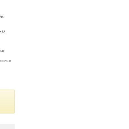
ки.
нная
ных
ение в