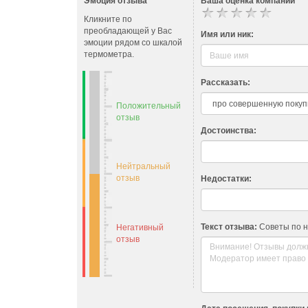
Эмоция отзыва
Ваша оценка компании
• Алюминиевая клейкая 
• Алюминиевая армирова
Кликните по
преобладающей у Вас
Имя или ник:
эмоции рядом со шкалой
термометра.
Рассказать:
Положительный
отзыв
Достоинства:
Нейтральный
отзыв
Недостатки:
Текст отзыва:
Советы по 
Негативный
отзыв