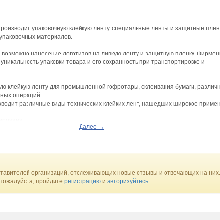
ь
роизводит упаковочную клейкую ленту, специальные ленты и защитные плен
 упаковочных материалов.
 возможно нанесение логотипов на липкую ленту и защитную пленку. Фирме
 уникальность упаковки товара и его сохранность при транспортировке и
ую клейкую ленту для промышленной гофротары, склеивания бумаги, различ
чных операций.
водит различные виды технических клейких лент, нашедших широкое примен
ирована.
Далее →
пом
ента
а
тавителей организаций, отслеживающих новые отзывы и отвечающих на них.
 лента
 пожалуйста, пройдите
регистрацию
и
авторизуйтесь
.
пиленовая клейкая лента
лента на тканевой основе
лента на бумажной основе
ая клейкая лента