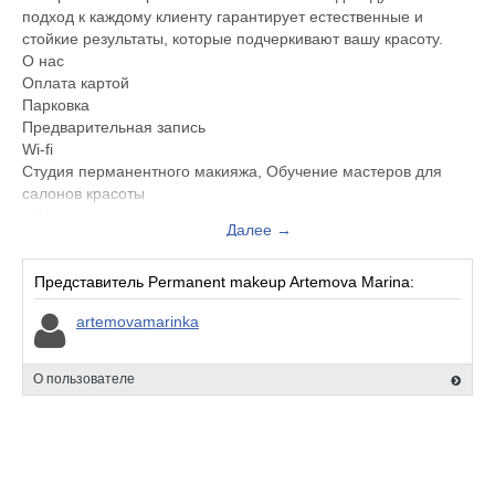
подход к каждому клиенту гарантирует естественные и
стойкие результаты, которые подчеркивают вашу красоту.
О нас
Оплата картой
Парковка
Предварительная запись
Wi-fi
Студия перманентного макияжа, Обучение мастеров для
салонов красоты
- Удаление перманентного макияжа ремувером
Далее →
- Перманентный макияж межресничка. Обновление
- Перманентный макияж межресничка
- Перманентный макияж губы. Обновление и многое другое
Представитель Permanent makeup Artemova Marina:
artemovamarinka
О пользователе