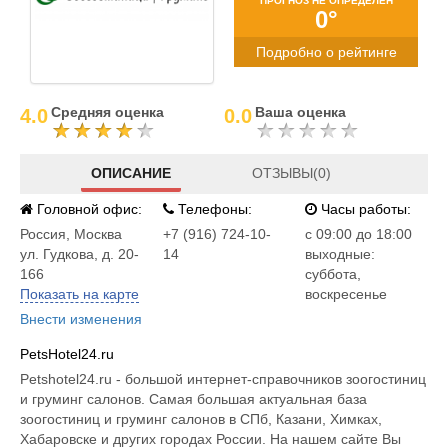
ПРОГНОЗ НЕ ОПРЕДЕЛЕН
0°
Подробно о рейтинге
Средняя оценка
Ваша оценка
4.0
0.0
ОПИСАНИЕ
ОТЗЫВЫ(0)
Головной офис:
Телефоны:
Часы работы:
Россия
,
Москва
+7 (916) 724-10-
c 09:00 до 18:00
ул. Гудкова, д. 20-
14
выходные:
166
суббота,
Показать на карте
воскресенье
Внести изменения
PetsHotel24.ru
Petshotel24.ru - большой интернет-справочников зоогостиниц
и груминг салонов. Самая большая актуальная база
зоогостиниц и груминг салонов в СПб, Казани, Химках,
Хабаровске и других городах России. На нашем сайте Вы