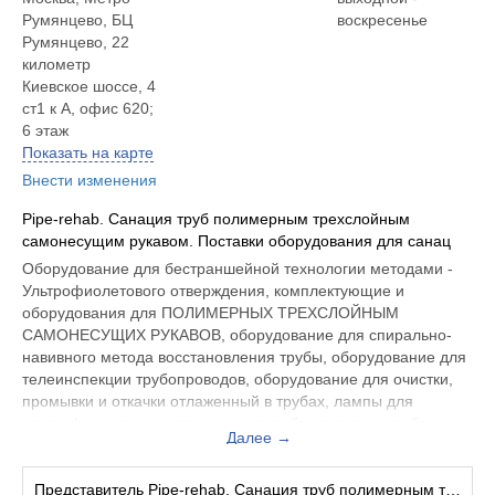
Румянцево, ​БЦ
воскресенье
Румянцево​, 22
километр
Киевское шоссе, 4
ст1 к А​, офис 620;
6 этаж
Показать на карте
Внести изменения
Pipe-rehab. Санация труб полимерным трехслойным
самонесущим рукавом. Поставки оборудования для санац
Оборудование для бестраншейной технологии методами -
Ультрофиолетового отверждения, комплектующие и
оборудования для ПОЛИМЕРНЫХ ТРЕХСЛОЙНЫМ
САМОНЕСУЩИХ РУКАВОВ, оборудование для спирально-
навивного метода восстановления трубы, оборудование для
телеинспекции трубопроводов, оборудование для очистки,
промывки и откачки отлаженный в трубах, лампы для
ультрафиолетового отверждения любых типов на любое
Далее →
оборудование и делает это качественно.
Мы готовы провести ремонт трубопровода различной длины
и диаметра, используя современные материалы и
Представитель Pipe-rehab. Санация труб полимерным трехслойным самонесущим рукавом. Поставки оборудования для санац: