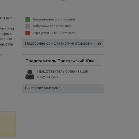
что для
Положительных : 7 отзывов
Нейтральных : 0 отзывов
нями или
Отрицательных : 0 отзывов
рофиля.
стоянно
Подробнее об «Статистике отзывов»
работке
ии
Представитель Приволжский Ювелир:
Представитель организации
отсутствует
Вы представитель?