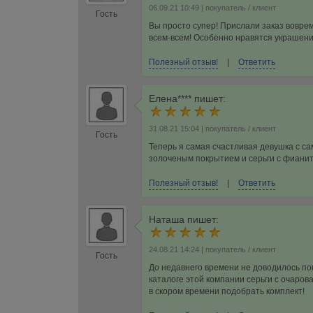
06.09.21 10:49
| покупатель / клиент
Гость
Вы просто супер! Прислали заказ вовре
всем-всем! Особенно нравятся украшени
Полезный отзыв!
|
Ответить
Елена****
пишет:
31.08.21 15:04
| покупатель / клиент
Гость
Теперь я самая счастливая девушка с 
золоченым покрытием и серьги с фианит
Полезный отзыв!
|
Ответить
Наташа
пишет:
24.08.21 14:24
| покупатель / клиент
Гость
До недавнего времени не доводилось по
каталоге этой компании серьги с очаро
в скором времени подобрать комплект!