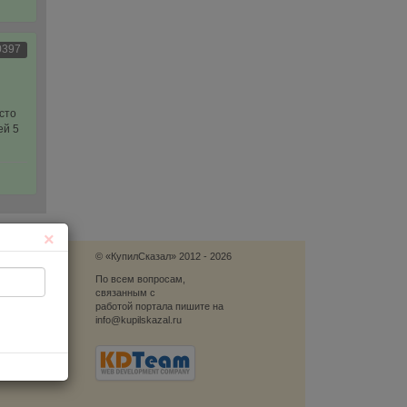
0397
сто
ей 5
×
© «КупилСказал» 2012 - 2026
язь
По всем вопросам,
связанным с
блеме
работой портала пишите на
info@kupilskazal.ru
ю
ый звонок