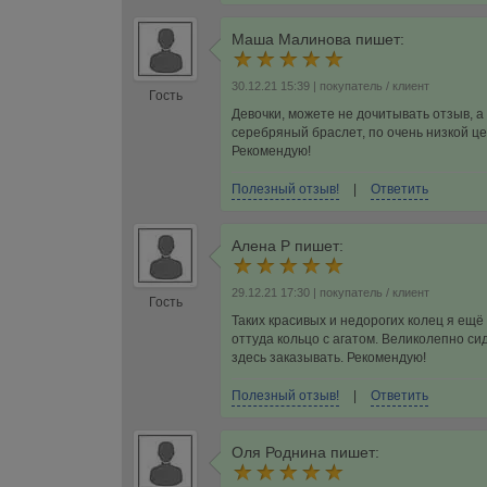
Маша Малинова
пишет:
30.12.21 15:39
| покупатель / клиент
Гость
Девочки, можете не дочитывать отзыв, 
серебряный браслет, по очень низкой ц
Рекомендую!
Полезный отзыв!
|
Ответить
Алена Р
пишет:
29.12.21 17:30
| покупатель / клиент
Гость
Таких красивых и недорогих колец я ещ
оттуда кольцо с агатом. Великолепно си
здесь заказывать. Рекомендую!
Полезный отзыв!
|
Ответить
Оля Роднина
пишет: