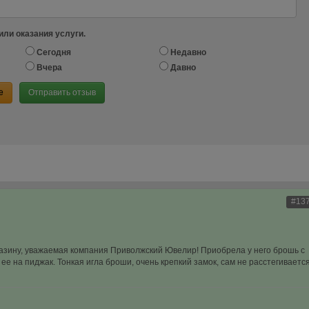
или оказания услуги.
Сегодня
Недавно
Вчера
Давно
е
Отправить отзыв
#13
азину, уважаемая компания Приволжский Ювелир! Приобрела у него брошь с
ее на пиджак. Тонкая игла броши, очень крепкий замок, сам не расстегивается