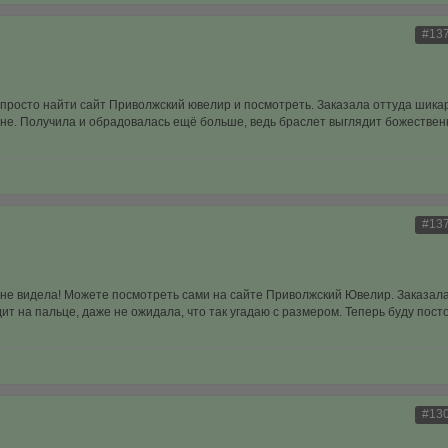
#13
а просто найти сайт Приволжский ювелир и посмотреть. Заказала оттуда шик
ене. Получила и обрадовалась ещё больше, ведь браслет выглядит божествен
#13
ё не видела! Можете посмотреть сами на сайте Приволжский Ювелир. Заказал
дит на пальце, даже не ожидала, что так угадаю с размером. Теперь буду пост
#13