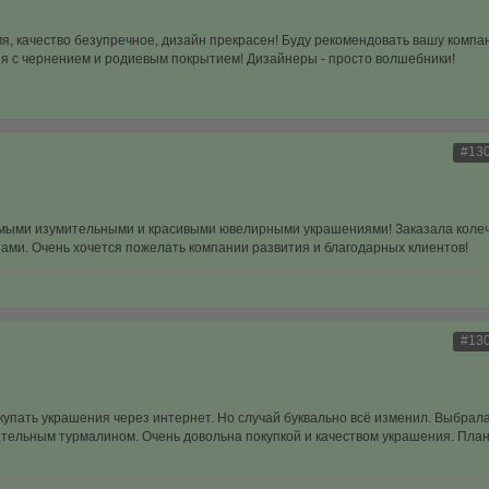
мя, качество безупречное, дизайн прекрасен! Буду рекомендовать вашу комп
я с чернением и родиевым покрытием! Дизайнеры - просто волшебники!
#13
самыми изумительными и красивыми ювелирными украшениями! Заказала колеч
ами. Очень хочется пожелать компании развития и благодарных клиентов!
#13
купать украшения через интернет. Но случай буквально всё изменил. Выбрала
вательным турмалином. Очень довольна покупкой и качеством украшения. Пла