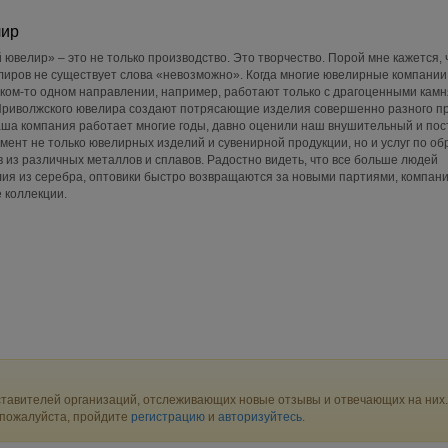
лир
ювелир» – это не только производство. Это творчество. Порой мне кажется, 
лиров не существует слова «невозможно». Когда многие ювелирные компании
ком-то одном направлении, например, работают только с драгоценными кам
Приволжского ювелира создают потрясающие изделия совершенно разного п
аша компания работает многие годы, давно оценили наш внушительный и по
нт не только ювелирных изделий и сувенирной продукции, но и услуг по об
 из различных металлов и сплавов. Радостно видеть, что все больше людей
ия из серебра, оптовики быстро возвращаются за новыми партиями, компан
 коллекции.
тавителей организаций, отслеживающих новые отзывы и отвечающих на них.
 пожалуйста, пройдите
регистрацию
и
авторизуйтесь
.