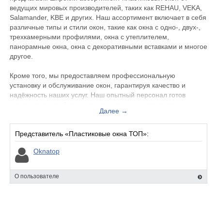
ведущих мировых производителей, таких как REHAU, VEKA,
Salamander, KBE и других. Наш ассортимент включает в себя
различные типы и стили окон, такие как окна с одно-, двух-,
трехкамерными профилями, окна с утеплителем,
панорамные окна, окна с декоративными вставками и многое
другое.
Кроме того, мы предоставляем профессиональную
установку и обслуживание окон, гарантируя качество и
надёжность наших услуг. Наш опытный персонал готов
помочь вам в выборе подходящего окна и провести
Далее →
установку в соответствии с самыми высокими стандартами.
Выберите наш магазин, чтобы улучшить комфорт своего
Представитель «Пластиковые окна ТОП»:
дома, сэкономить на энергии и увеличить стоимость вашей
Oknatop
недвижимости. Мы гарантируем лучшие цены на
пластиковые окна и полное удовлетворение наших клиентов!
О пользователе