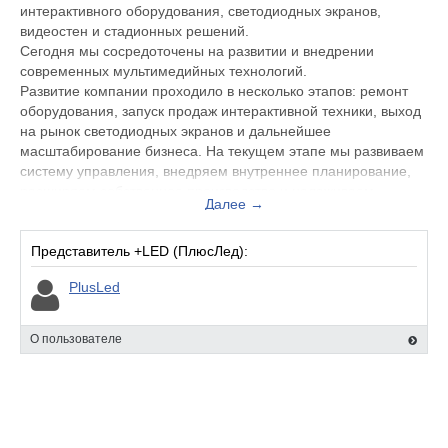
интерактивного оборудования, светодиодных экранов,
видеостен и стадионных решений.
Сегодня мы сосредоточены на развитии и внедрении
современных мультимедийных технологий.
Развитие компании проходило в несколько этапов: ремонт
оборудования, запуск продаж интерактивной техники, выход
на рынок светодиодных экранов и дальнейшее
масштабирование бизнеса. На текущем этапе мы развиваем
систему управления, внедряем внутреннее планирование,
расширяем собственное производство и налаживаем
Далее →
прямые поставки комплектующих из Китая.
За последний год выручка компании достигла 600 миллионов
рублей, а штат вырос до более чем 40 сотрудников. При этом
Представитель +LED (ПлюсЛед):
бизнес был создан с нуля и развивался без привлечения
PlusLed
внешних инвестиций.
Ближайшая перспектива - увеличение складских запасов
мультимедийного оборудования, улучшение клиентского
О пользователе
сервиса и повышение удовлетворенности заказчиков.