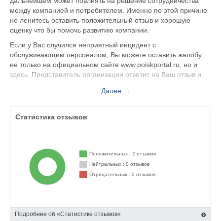
дальнейшем может повлиять на решение сотрудничества
между компанией и потребителем. Именно по этой причине
не ленитесь оставить положительный отзыв и хорошую
оценку что бы помочь развитию компании.
Если у Вас случился неприятный инцидент с
обслуживающим персоналом, Вы можете оставить жалобу
не только на официальном сайте www.poiskportal.ru, но и
здесь. Представитель организации ответит на Ваш отзыв и
примет меры по улучшению качества предоставляемых
Далее →
услуг.
Поиск Портал.ру находится по адресу Москва пр. Ленина,
Статистика отзывов
4б, вы можете поделиться впечатлением от посещения
данного заведения с будущими посетителями.
Положительных : 2 отзывов
Нейтральных : 0 отзывов
Отрицательных : 0 отзывов
Подробнее об «Статистике отзывов»