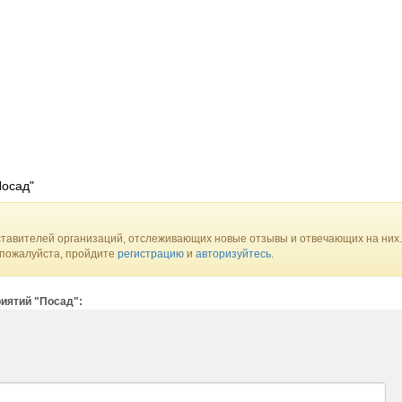
Посад"
тавителей организаций, отслеживающих новые отзывы и отвечающих на них.
 пожалуйста, пройдите
регистрацию
и
авторизуйтесь
.
иятий "Посад":