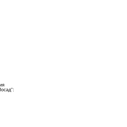
ия
осад":