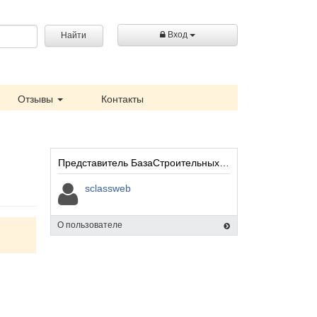
Вход
Найти
Отзывы
Контакты
Представитель БазаСтроительныхРешений (БСР):
sclassweb
О пользователе