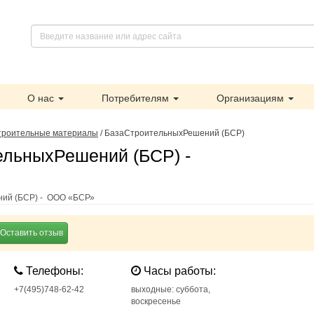
О нас
Потребителям
Организациям
троительные материалы
/
БазаСтроительныхРешений (БСР)
ельныхРешений (БСР) -
ий (БСР) - ООО «БСР»
Оставить отзыв
Телефоны:
Часы работы:
+7(495)748-62-42
выходные: суббота,
воскресенье