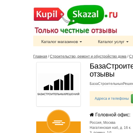
Каталог магазинов
Каталог услуг
Главная
/
Строительство, ремонт и обустройство дома
/
С
БазаСтроит
отзывы
БазаСтроительныхРешен
Адреса и телефоны
Головной офис:
Россия
,
Москва
Нагатинская наб, д. 16 к.
3, помещ. 1/1