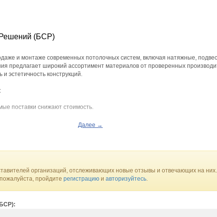
Решений (БСР)
одаже и монтаже современных потолочных систем, включая натяжные, подве
ния предлагает широкий ассортимент материалов от проверенных производи
 и эстетичность конструкций.
:
мые поставки снижают стоимость.
таж – опытные мастера с гарантией качества.
Далее →
ассических до дизайнерских решений.
адежности, качества и индивидуального подхода к каждому клиенту. Обращайт
аказывайте у нас на сайте https://potolok-dom.ru бесплатный звонок для конс
тавителей организаций, отслеживающих новые отзывы и отвечающих на них.
 пожалуйста, пройдите
регистрацию
и
авторизуйтесь
.
БСР):