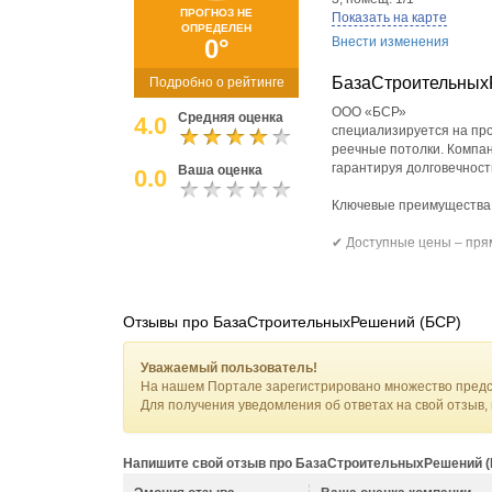
ПРОГНОЗ НЕ
Показать на карте
ОПРЕДЕЛЕН
0°
Внести изменения
БазаСтроительных
Подробно о рейтинге
ООО «БСР»
Средняя оценка
4.0
специализируется на пр
реечные потолки. Компа
гарантируя долговечность
Ваша оценка
0.0
Ключевые преимущества
✔ Доступные цены – пря
✔ Профессиональный мон
✔ Широкий выбор – от кл
Отзывы про БазаСтроительныхРешений (БСР)
«БСР» – это сочетание н
Уважаемый пользователь!
идеальными потолками ! З
На нашем Портале зарегистрировано множество предс
Для получения уведомления об ответах на свой отзыв,
Напишите свой отзыв про БазаСтроительныхРешений (