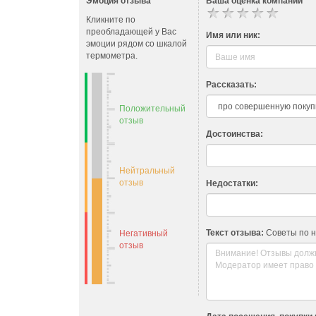
Эмоция отзыва
Ваша оценка компании
Кликните по
преобладающей у Вас
Имя или ник:
эмоции рядом со шкалой
термометра.
Рассказать:
Положительный
отзыв
Достоинства:
Нейтральный
отзыв
Недостатки:
Текст отзыва:
Советы по 
Негативный
отзыв