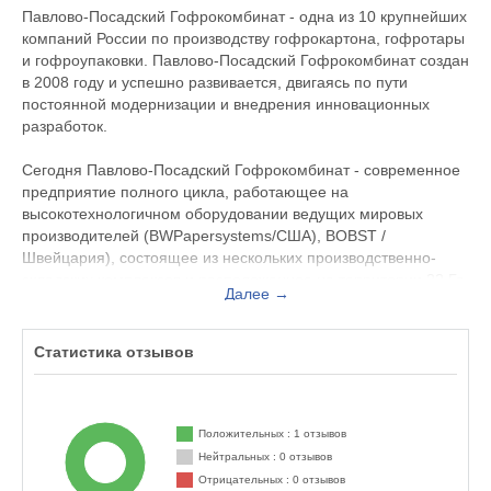
Павлово-Посадский Гофрокомбинат - одна из 10 крупнейших
компаний России по производству гофрокартона, гофротары
и гофроупаковки. Павлово-Посадский Гофрокомбинат создан
в 2008 году и успешно развивается, двигаясь по пути
постоянной модернизации и внедрения инновационных
разработок.
Сегодня Павлово-Посадский Гофрокомбинат - современное
предприятие полного цикла, работающее на
высокотехнологичном оборудовании ведущих мировых
производителей (BWPapersystems/США), BOBST /
Швейцария), состоящее из нескольких производственно-
складских комплексов и расположенное на территории 22 Га
Далее →
с численностью сотрудников более 1 000 человек.
Производимая продукция: гофрокартон, гофрокороба,
Статистика отзывов
гофроящики, лотки, упаковка из влагопрочного картона,
изделия сложной высечки с перфорацией, отверстиями,
ручками, комплектующими, SRP-упаковка, нанесением
изображения методом флексопечати до 4 красок и
Положительных : 1 отзывов
фальцесклейкой.
Нейтральных : 0 отзывов
Отрицательных : 0 отзывов