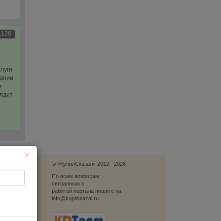
1126
слуги
вании
и
лядит
×
© «КупилСказал» 2012 - 2026
язь
По всем вопросам,
связанным с
блеме
работой портала пишите на
info@kupilskazal.ru
ю
ый звонок