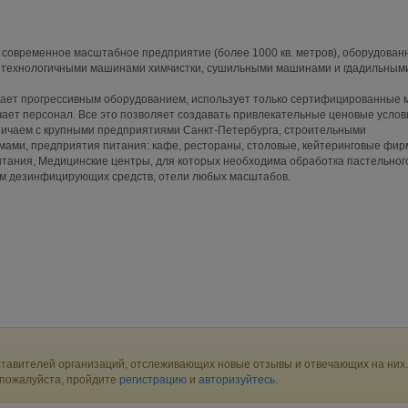
современное масштабное предприятие (более 1000 кв. метров), оборудован
 технологичными машинами химчистки, сушильными машинами и гдадильным
ает прогрессивным оборудованием, использует только сертифицированные
чает персонал. Все это позволяет создавать привлекательные ценовые услов
ничаем с крупными предприятиями Санкт-Петербурга, строительными
ами, предприятия питания: кафе, рестораны, столовые, кейтеринговые фир
тания, Медицинские центры, для которых необходима обработка пастельног
ем дезинфицирующих средств, отели любых масштабов.
тавителей организаций, отслеживающих новые отзывы и отвечающих на них.
 пожалуйста, пройдите
регистрацию
и
авторизуйтесь
.