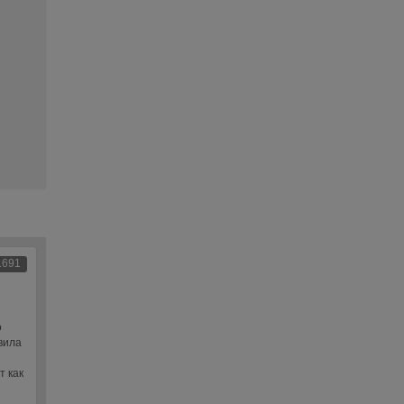
1691
о
вила
т как