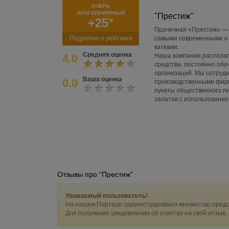
ОЧЕНЬ
БЛАГОПРИЯТНЫЙ
"Престиж"
+25°
Прачечная «Престиж» — 
Подробно о рейтинге
самыми современными и
катками.
Средняя оценка
4.0
Наша компания располаг
средства, постоянно обу
организаций. Мы сотруд
Ваша оценка
0.0
производственными фирм
пункты общественного пи
халатов с использовани
Отзывы про "Престиж"
Уважаемый пользователь!
На нашем Портале зарегистрировано множество предс
Для получения уведомления об ответах на свой отзыв,