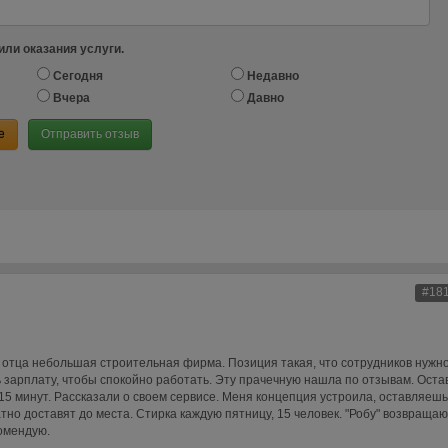
или оказания услуги.
Сегодня
Недавно
Вчера
Давно
е
Отправить отзыв
#18
У отца небольшая строительная фирма. Позиция такая, что сотрудников нужн
ь зарплату, чтобы спокойно работать. Эту прачечную нашла по отзывам. Оста
 15 минут. Рассказали о своем сервисе. Меня концепция устроила, оставляешь
тно доставят до места. Стирка каждую пятницу, 15 человек. "Робу" возвращаю
комендую.