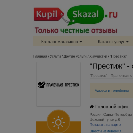
Каталог магазинов
Каталог услуг
Главная
/
Услуги
/
Другие услуги
/
Химчистки
/
"Престиж"
"Престиж" -
"Престиж" - Прачечная с
Адреса и телефоны
Головной офис:
Россия
,
Санкт-Петербург
Цеховой тупик д.6
Показать на карте
Внести изменения