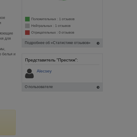
ное
Положительных : 1 отзывов
и
Нейтральных : 1 отзывов
Отрицательных : 0 отзывов
 моющие
ия для
Подробнее об «Статистике отзывов»
мы,
о белья и
Представитель "Престиж":
Alecsey
О пользователе