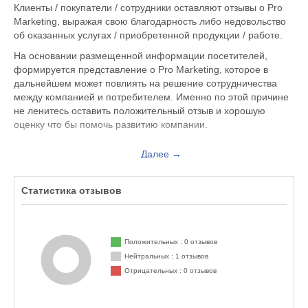
Клиенты / покупатели / сотрудники оставляют отзывы о Pro
Marketing, выражая свою благодарность либо недовольство
об оказанных услугах / приобретенной продукции / работе.
На основании размещенной информации посетителей,
формируется представление о Pro Marketing, которое в
дальнейшем может повлиять на решение сотрудничества
между компанией и потребителем. Именно по этой причине
не ленитесь оставить положительный отзыв и хорошую
оценку что бы помочь развитию компании.
Если у Вас случился неприятный инцидент с
Далее →
обслуживающим персоналом, Вы можете оставить жалобу
не только на официальном сайте p-ma.ru, но и здесь.
Представитель организации ответит на Ваш отзыв и примет
Статистика отзывов
меры по улучшению качества предоставляемых услуг.
Pro Marketing находится по адресу Москва Москва, ул.
Шаболовка 34 стр. 5, вы можете поделиться впечатлением
Положительных : 0 отзывов
от посещения данного заведения с будущими посетителями.
Нейтральных : 1 отзывов
Отрицательных : 0 отзывов