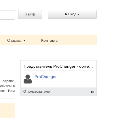
Вход
Найти
Отзывы
Контакты
Представитель ProChanger - обменный сервис криптовалюты:
ProChanger
 сервис,
опытом в
авит Вам
О пользователе