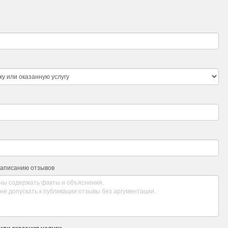
ть платежных данных
 профессиональной службой поддержки
ерскую программу
умму обменной операции
т:
работки обменных операций
ы с приоритетной комиссией
рупных резервов
х пользователей
 00:00 ежедневно.
написанию отзывов