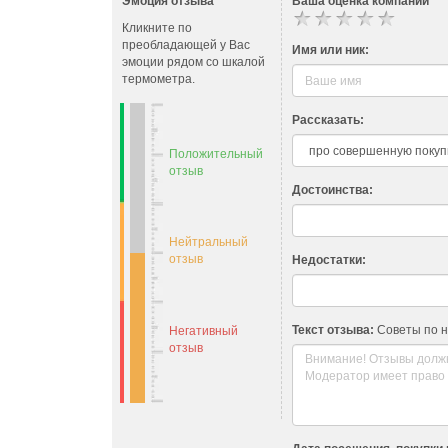
Эмоция отзыва
Ваша оценка компании
- Усиленная безопаснос
Кликните по
- Cопровождение заявки
преобладающей у Вас
- Многоуровневую партн
Имя или ник:
эмоции рядом со шкалой
- Низкую минимальную с
термометра.
Prochanger.io гарантируе
1. Высокую скорость об
Рассказать:
2. Отправку криптовалют
3. Постоянное наличие к
Положительный
4. Скидки для постоянны
отзыв
Достоинства:
График работы с 9:00 до
Нейтральный
отзыв
Недостатки:
Текст отзыва:
Советы по 
Негативный
отзыв