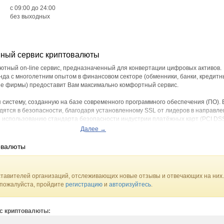
c 09:00 до 24:00
без выходных
нный сервис криптовалюты
алютный on-line сервис, предназначенный для конвертации цифровых активов.
да с многолетним опытом в финансовом секторе (обменники, банки, кредит
ие фирмы) предоставит Вам максимально комфортный сервис.
 систему, созданную на базе современного программного обеспечения (ПО). 
ятся в безопасности, благодаря установленному SSL от лидеров в направл
 использованию стандарта безопасности индустрии платёжных карт (PCI DSS
S-атак, безопасный доступ обеспечивают разработки компании Cloudflare.
Далее →
 обмена:
овалюты
LTC), Ethereum (ETH), Tron (TRX)
20, USDT TRC20
, Сбербанк, ВТБ, Visa/Master Card, Карта МИР, Райффайзен банк, Альфа-банк
тавителей организаций, отслеживающих новые отзывы и отвечающих на них.
Банк QR, Наличные через ATM Сбербанк QR, Наличные RUB
 пожалуйста, пройдите
регистрацию
и
авторизуйтесь
.
Вы получаете:
 к каждому клиенту
ис криптовалюты:
адаптивный интерфейс
атежей и комиссий