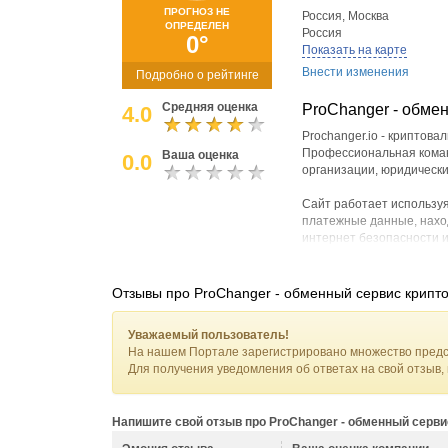
ПРОГНОЗ НЕ
Россия
,
Москва
ОПРЕДЕЛЕН
Россия
0°
Показать на карте
Внести изменения
Подробно о рейтинге
Средняя оценка
ProChanger - обме
4.0
Prochanger.io - криптов
Профессиональная коман
Ваша оценка
0.0
организации, юридическ
Сайт работает используя
платежные данные, наход
интернет безопасности и
Обменник защищен от DDo
Актуальные направления
Отзывы про ProChanger - обменный сервис крипт
*Bitcoin (BTC), Litecoin (
*USDT BEP20, USDT ERC
Уважаемый пользователь!
*СБП, Т-Банк (Тинькофф)
На нашем Портале зарегистрировано множество предс
*Наличные через ATM Т-
Для получения уведомления об ответах на свой отзыв,
Работая с Prochanger.io 
- Индивидуальный подход
Напишите свой отзыв про ProChanger - обменный серв
- Интуитивно понятный 
- Отсутствие скрытых пл