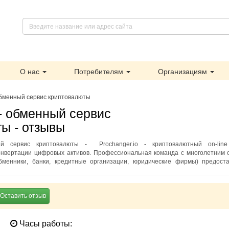
О нас
Потребителям
Организациям
обменный сервис криптовалюты
- обменный сервис
ы - отзывы
й сервис криптовалюты - Prochanger.io - криптовалютный on-line
онвертации цифровых активов. Профессиональная команда с многолетним 
бменники, банки, кредитные организации, юридические фирмы) предост
Оставить отзыв
Часы работы: