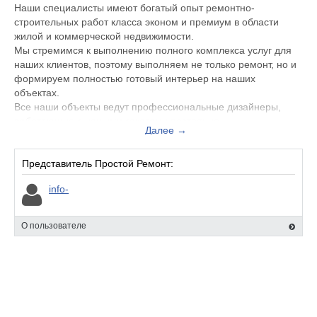
Наши специалисты имеют богатый опыт ремонтно-
строительных работ класса эконом и премиум в области
жилой и коммерческой недвижимости.
Мы стремимся к выполнению полного комплекса услуг для
наших клиентов, поэтому выполняем не только ремонт, но и
формируем полностью готовый интерьер на наших
объектах.
Все наши объекты ведут профессиональные дизайнеры,
работающие с нашими заказами постоянно.
Далее →
Мы сотрудничаем с крупнейшими поставщиками материалов
и их торговыми представителями (Knauf, Основит,
KeramaMorazzi, Kronostar Kronospar, Эрфурт, Zador). Со
Представитель Простой Ремонт:
многими из них у нас прямые договоры на поставку
info-
материалов.
Ваш проект ведет персональный Менеджер, с которым вы
проходите все этапы проектирования, согласования,
О пользователе
утверждения сметы, подбора материалов и выполнения всех
работ на объекте заказчика.
Изначально, мы договариваемся с вами о результате, сроках
и бюджете, дальше каждая из сторон занимается своими
делами, а менеджер проекта докладывает вам об
исполнении заказа в обозначенные календарные сроки, в