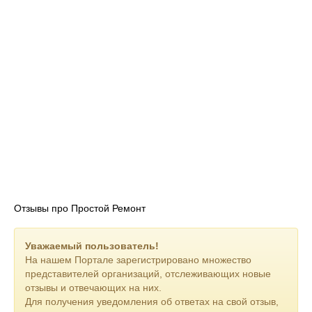
результате чего вы принимаете объект.
Мы постоянно думаем о своих клиентах и в дальнейшем
планируем установку веб-камер на наших объектах и
возможность в режиме онлайн наблюдать за состоянием
работ на нем.
Доверьтесь нашему многолетнему профессиональному
опыту в строительстве и ремонте и сделайте правильный
выбор.
Отзывы про Простой Ремонт
Уважаемый пользователь!
На нашем Портале зарегистрировано множество
представителей организаций, отслеживающих новые
отзывы и отвечающих на них.
Для получения уведомления об ответах на свой отзыв,