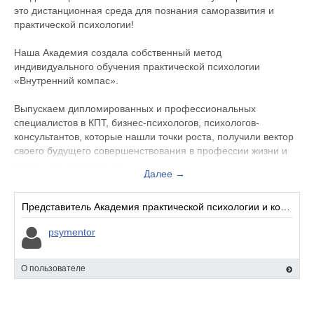
это дистанционная среда для познания саморазвития и
практической психологии!
Наша Академия создала собственный метод
индивидуального обучения практической психологии
«Внутренний компас».
Выпускаем дипломированных и профессиональных
специалистов в КПТ, бизнес-психологов, психологов-
консультантов, которые нашли точки роста, получили вектор
своего будущего совершенствования в профессии жизни и
теперь помогают людям.
Далее →
Вы получите:
Представитель Академия практической психологии и консультирования:
Только практику.
psymentor
Обучение с наставником.
Современный подход в изучении психологии через личную
терапию и наставничество.
О пользователе
Приглашаем Вас пройти у нас обучение и стать частью
нашего сплочённого коллектива настоящих -практиков,