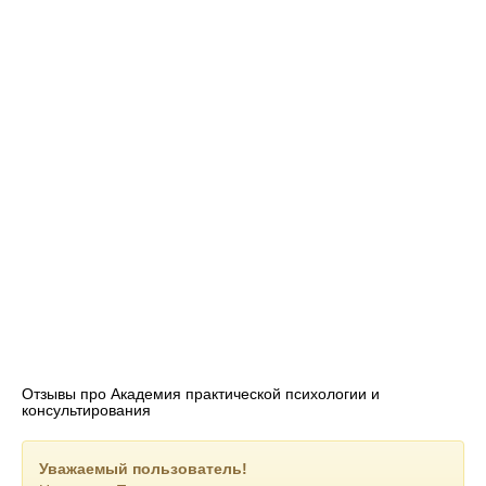
помогающих себе и другим !
Наш сайт: https://psy-mentor.ru
Отзывы про Академия практической психологии и
консультирования
Уважаемый пользователь!