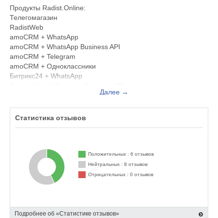
Продукты Radist.Online:
Телегомагазин
RadistWeb
amoCRM + WhatsApp
amoCRM + WhatsApp Business API
amoCRM + Telegram
amoCRM + Одноклассники
Битрикс24 + WhatsApp
Битрикс24 + WhatsApp Business API
Далее →
Битрикс24 + Telegram
Интеграция с банками (Tinkoff, ModulBank, Сбербанк и
PayKeeper)
Статистика отзывов
Положительных : 6 отзывов
Нейтральных : 8 отзывов
Отрицательных : 0 отзывов
Подробнее об «Статистике отзывов»