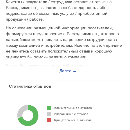
Клиенты / покупатели / сотрудники оставляют отзывы о
Расходникишоп , выражая свою благодарность либо
недовольство об оказанных услугах / приобретенной
продукции / работе.
На основании размещенной информации посетителей,
формируется представление о Расходникишоп , которое в
дальнейшем может повлиять на решение сотрудничества
между компанией и потребителем. Именно по этой причине
не ленитесь оставить положительный отзыв и хорошую
оценку что бы помочь развитию компании.
Если у Вас случился неприятный инцидент с
Далее →
обслуживающим персоналом, Вы можете оставить жалобу
не только на официальном сайте www.rashodnikishop.ru, но и
здесь. Представитель организации ответит на Ваш отзыв и
Статистика отзывов
примет меры по улучшению качества предоставляемых
услуг.
Расходникишоп находится по адресу Москва Дорогобужская,
Положительных : 5 отзывов
д. 14, стр. 12, вы можете поделиться впечатлением от
Нейтральных : 2 отзывов
посещения данного заведения с будущими посетителями.
Отрицательных : 0 отзывов