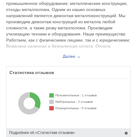
промышленное оборудование; металлические конструкции;
отходы металлолома. Одним из наших основных
направлений является демонтаж металлоконструкций. Мы
производим демонтаж конструкций из металла любой
сложности, а также резку металлолома. Производим
утилизацию техники и оборудования. Наши преимущества:
Работаем, как с физическими лицами, так и с юридическими;
Возможна наличная и безналичная оплата; Оплата
происходит сразу же после взвешивания; Вывозим
Далее →
металлолом в день обращения; Находим решения для работ
любой сложности; Выгодные цены и условия сотрудничества
для клиента; Собственный парк спецтехники; Надежность,
Статистика отзывов
лицензии! Наша компания поможет пройти путь
обременяющих вас отходов до реальных доходов!
Компания «РедМет» осуществляет прием черного и цветного
Положительных : 1 отзывов
металлолома в Москве и области по самым высоким ценам
Нейтральных : 2 отзывов
на выгодных условиях.
Отрицательных : 0 отзывов
Подробнее об «Статистике отзывов»