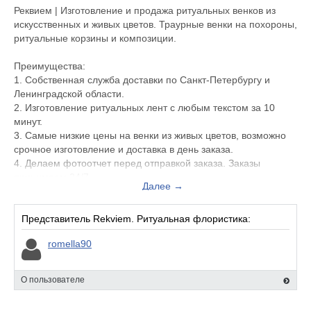
Реквием | Изготовление и продажа ритуальных венков из
искусственных и живых цветов. Траурные венки на похороны,
ритуальные корзины и композиции.
Преимущества:
1. Собственная служба доставки по Санкт-Петербургу и
Ленинградской области.
2. Изготовление ритуальных лент с любым текстом за 10
минут.
3. Самые низкие цены на венки из живых цветов, возможно
срочное изготовление и доставка в день заказа.
4. Делаем фотоотчет перед отправкой заказа. Заказы
принимаем 24/7.
Далее →
Заказ на траурный венок из живых цветов, корзину или
композицию с доставкой “на завтра” принимаем до 18-00
Представитель Rekviem. Ритуальная флористика:
текущего дня.
romella90
Возможно срочное изготовление и отправка в день заказа!
Искусственные венки в наличии и под заказ.
О пользователе