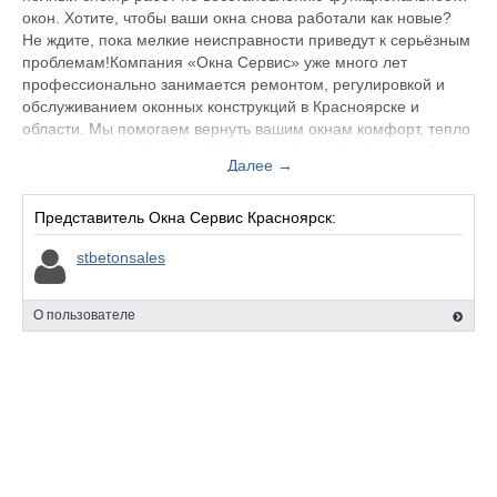
окон. Хотите, чтобы ваши окна снова работали как новые?
Не ждите, пока мелкие неисправности приведут к серьёзным
проблемам!Компания «Окна Сервис» уже много лет
профессионально занимается ремонтом, регулировкой и
обслуживанием оконных конструкций в Красноярске и
области. Мы помогаем вернуть вашим окнам комфорт, тепло
и тишину — без лишних затрат и необходимости полной
Далее →
замены. Выполняем полный спектр работ по
восстановлению функциональности окон. Хотите, чтобы
ваши окна снова работали как новые? Не ждите, пока мелкие
Представитель Окна Сервис Красноярск:
неисправности приведут к серьёзным проблемам!
stbetonsales
О пользователе