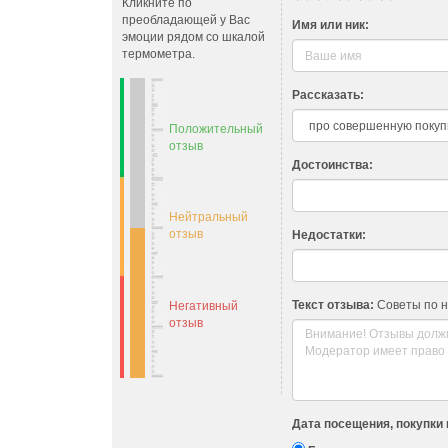
Кликните по
преобладающей у Вас
Имя или ник:
эмоции рядом со шкалой
термометра.
Рассказать:
Положительный
отзыв
Достоинства:
Нейтральный
отзыв
Недостатки:
Текст отзыва:
Советы по 
Негативный
отзыв
Дата посещения, покупки 