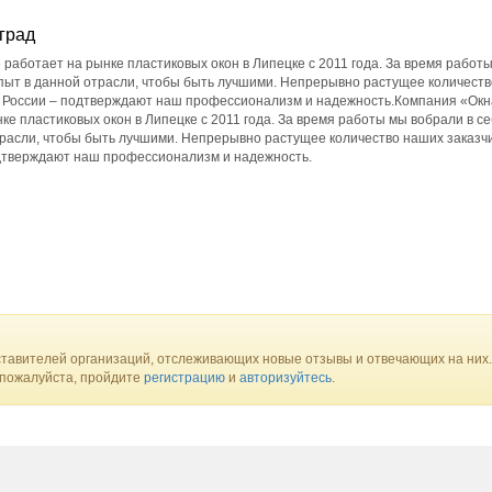
град
работает на рынке пластиковых окон в Липецке с 2011 года. За время работ
пыт в данной отрасли, чтобы быть лучшими. Непрерывно растущее количест
 в России – подтверждают наш профессионализм и надежность.Компания «Окн
ке пластиковых окон в Липецке с 2011 года. За время работы мы вобрали в с
расли, чтобы быть лучшими. Непрерывно растущее количество наших заказчи
одтверждают наш профессионализм и надежность.
тавителей организаций, отслеживающих новые отзывы и отвечающих на них.
 пожалуйста, пройдите
регистрацию
и
авторизуйтесь
.