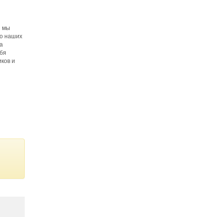
ы мы
во наших
а
ебя
ков и