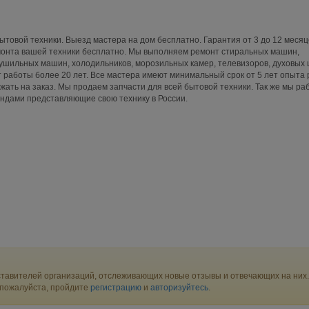
бытовой техники. Выезд мастера на дом бесплатно. Гарантия от 3 до 12 месяц
емонта вашей техники бесплатно. Мы выполняем ремонт стиральных машин,
ушильных машин, холодильников, морозильных камер, телевизоров, духовых
 работы более 20 лет. Все мастера имеют минимальный срок от 5 лет опыта
жать на заказ. Мы продаем запчасти для всей бытовой техники. Так же мы ра
ндами представляющие свою технику в России.
тавителей организаций, отслеживающих новые отзывы и отвечающих на них.
 пожалуйста, пройдите
регистрацию
и
авторизуйтесь
.