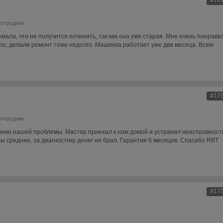
#18
сотрудник
ала, что не получится починить, так как она уже старая. Мне очень понрави
тро, делали ремонт тоже недолго. Машинка работает уже два месяца. Всем
#17
сотрудник
нию нашей проблемы. Мастер приехал к нам домой и устранил неисправност
 средние, за диагностику денег не брал. Гарантия 6 месяцев. Спасибо RBT
#17