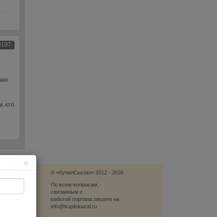
9197
ние
, кто
×
© «КупилСказал» 2012 - 2026
язь
По всем вопросам,
связанным с
блеме
работой портала пишите на
info@kupilskazal.ru
ю