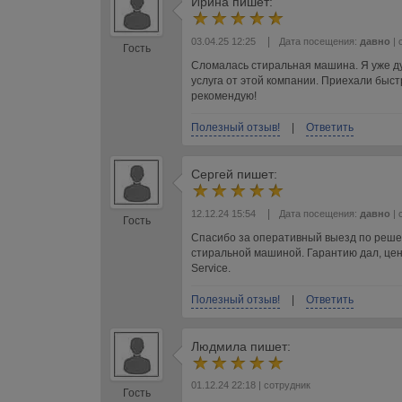
Ирина
пишет:
|
03.04.25 12:25
Дата посещения:
давно
| 
Гость
Сломалась стиральная машина. Я уже дум
услуга от этой компании. Приехали быс
рекомендую!
Полезный отзыв!
|
Ответить
Сергей
пишет:
|
12.12.24 15:54
Дата посещения:
давно
| 
Гость
Спасибо за оперативный выезд по реше
стиральной машиной. Гарантию дал, цены
Service.
Полезный отзыв!
|
Ответить
Людмила
пишет:
01.12.24 22:18
| сотрудник
Гость