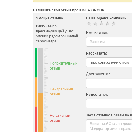
Напишите свой отзыв про KIGER GROUP:
Эмоция отзыва
Ваша оценка компании
Кликните по
преобладающей у Вас
Имя или ник:
эмоции рядом со шкалой
термометра.
Рассказать:
Положительный
отзыв
Достоинства:
Нейтральный
отзыв
Недостатки:
Текст отзыва:
Советы по 
Негативный
отзыв