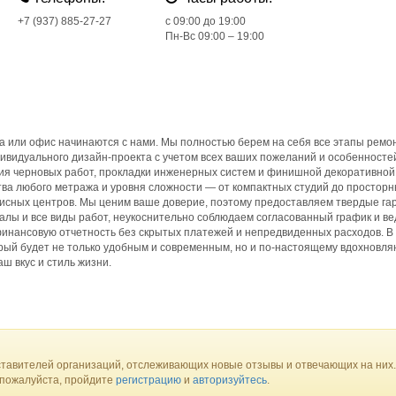
+7 (937) 885-27-27
c 09:00 до 19:00
Пн-Вс 09:00 – 19:00
 или офис начинаются с нами. Мы полностью берем на себя все этапы ремо
дивидуального дизайн-проекта с учетом всех ваших пожеланий и особенносте
ия черновых работ, прокладки инженерных систем и финишной декоративной 
ва любого метража и уровня сложности — от компактных студий до простор
фисных центров. Мы ценим ваше доверие, поэтому предоставляем твердые га
лы и все виды работ, неукоснительно соблюдаем согласованный график и в
инансовую отчетность без скрытых платежей и непредвиденных расходов. В 
рый будет не только удобным и современным, но и по-настоящему вдохновл
 вкус и стиль жизни.
тавителей организаций, отслеживающих новые отзывы и отвечающих на них.
 пожалуйста, пройдите
регистрацию
и
авторизуйтесь
.