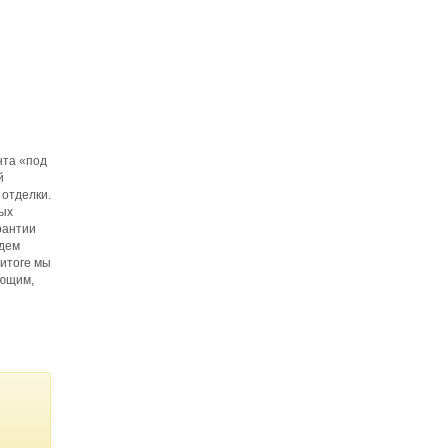
нта «под
й
отделки.
ных
рантии
едем
итоге мы
яющим,