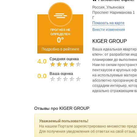
Россия
,
Ульяновск
Проспект Нариманова 1
Г
Показать на карте
Внести изменения
ПРОГНОЗ НЕ
ОПРЕДЕЛЕН
0°
KIGER GROUP
Подробно о рейтинге
Ваша идеальная квартира
ключ»: от разработки ин
Средняя оценка
4.0
планировки до выполнен
Нам по силам пространст
пентхаусов и крупных о
Ваша оценка
0.0
на используемые материа
абсолютно прозрачную ф
создадим интерьер, кото
идеально отражающим ваш
Отзывы про KIGER GROUP
Уважаемый пользователь!
На нашем Портале зарегистрировано множество предс
Для получения уведомления об ответах на свой отзыв,