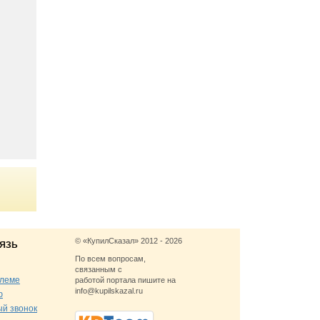
© «КупилСказал» 2012 - 2026
язь
По всем вопросам,
связанным с
блеме
работой портала пишите на
info@kupilskazal.ru
ю
ый звонок