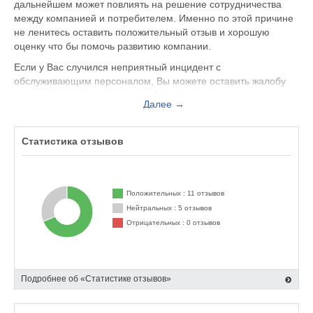
дальнейшем может повлиять на решение сотрудничества
между компанией и потребителем. Именно по этой причине
не ленитесь оставить положительный отзыв и хорошую
оценку что бы помочь развитию компании.
Если у Вас случился неприятный инцидент с
обслуживающим персоналом, Вы можете оставить жалобу
не только на официальном сайте reterra.ru, но и здесь.
Далее →
Представитель организации ответит на Ваш отзыв и примет
меры по улучшению качества предоставляемых услуг.
Статистика отзывов
Reterra находится по адресу Москва Волгоградский проспект,
47, офис 301, вы можете поделиться впечатлением от
посещения данного заведения с будущими посетителями.
Положительных : 11 отзывов
Нейтральных : 5 отзывов
Отрицательных : 0 отзывов
Подробнее об «Статистике отзывов»