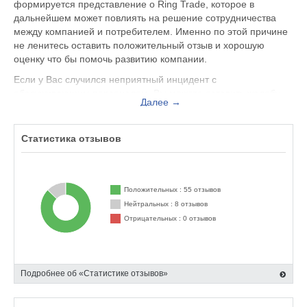
формируется представление о Ring Trade, которое в
дальнейшем может повлиять на решение сотрудничества
между компанией и потребителем. Именно по этой причине
не ленитесь оставить положительный отзыв и хорошую
оценку что бы помочь развитию компании.
Если у Вас случился неприятный инцидент с
обслуживающим персоналом, Вы можете оставить жалобу
Далее →
не только на официальном сайте ringtrade.ru, но и здесь.
Представитель организации ответит на Ваш отзыв и примет
меры по улучшению качества предоставляемых услуг.
Статистика отзывов
Ring Trade находится по адресу Москва Торговый центр
"Москва", Тихорецкий бульвар 1, вы можете поделиться
впечатлением от посещения данного заведения с будущими
Положительных : 55 отзывов
посетителями.
Нейтральных : 8 отзывов
Отрицательных : 0 отзывов
Подробнее об «Статистике отзывов»