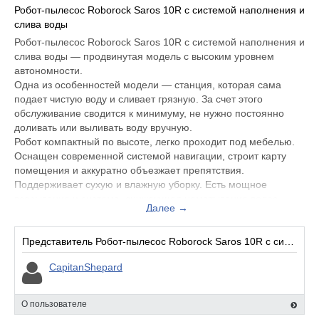
Робот-пылесос Roborock Saros 10R c системой наполнения и
слива воды
Робот-пылесос Roborock Saros 10R с системой наполнения и
слива воды — продвинутая модель с высоким уровнем
автономности.
Одна из особенностей модели — станция, которая сама
подает чистую воду и сливает грязную. За счет этого
обслуживание сводится к минимуму, не нужно постоянно
доливать или выливать воду вручную.
Робот компактный по высоте, легко проходит под мебелью.
Оснащен современной системой навигации, строит карту
помещения и аккуратно объезжает препятствия.
Поддерживает сухую и влажную уборку. Есть мощное
всасывание и система, снижающая наматывание волос,
Далее →
поэтому подходит для квартир с животными. Моющая часть с
вращающимися мопами, которые автоматически очищаются
и сушатся на базе.
Представитель Робот-пылесос Roborock Saros 10R c системой наполнения и слива воды:
Станция также выполняет очистку контейнера и уход за
CapitanShepard
мопами. Подходит для тех, кто хочет максимально
автоматизировать процесс уборки.
О пользователе