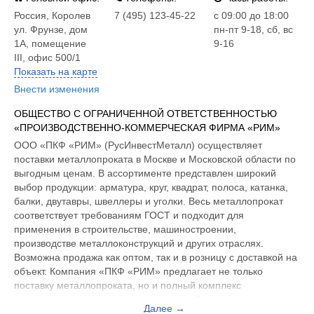
Россия
,
Королев
7 (495) 123-45-22
c 09:00 до 18:00
ул. Фрунзе, дом
пн-пт 9-18, сб, вс
1А, помещение
9-16
III, офис 500/1
Показать на карте
Внести изменения
ОБЩЕСТВО С ОГРАНИЧЕННОЙ ОТВЕТСТВЕННОСТЬЮ
«ПРОИЗВОДСТВЕННО-КОММЕРЧЕСКАЯ ФИРМА «РИМ»
ООО «ПКФ «РИМ» (РусИнвестМеталл) осуществляет
поставки металлопроката в Москве и Московской области по
выгодным ценам. В ассортименте представлен широкий
выбор продукции: арматура, круг, квадрат, полоса, катанка,
балки, двутавры, швеллеры и уголки. Весь металлопрокат
соответствует требованиям ГОСТ и подходит для
применения в строительстве, машиностроении,
производстве металлоконструкций и других отраслях.
Возможна продажа как оптом, так и в розницу с доставкой на
объект. Компания «ПКФ «РИМ» предлагает не только
поставку металлопроката, но и полный комплекс
сопутствующих услуг, включая резку, гибку, сварку,
Далее →
сверление, цинкование, шлифовку, покраску и