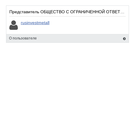
пескоструйную обработку. Мы обеспечиваем быструю
комплектацию заказов любой сложности, прямые поставки от
Представитель ОБЩЕСТВО С ОГРАНИЧЕННОЙ ОТВЕТСТВЕННОСТЬЮ «ПРОИЗВОДСТВЕННО-КОММЕРЧЕСКАЯ ФИРМА «РИМ»:
производителей и стабильное снабжение строительных и
rusinvestmetall
производственных предприятий. Ориентированы на
долгосрочное сотрудничество и высокое качество
обслуживания клиентов.
О пользователе