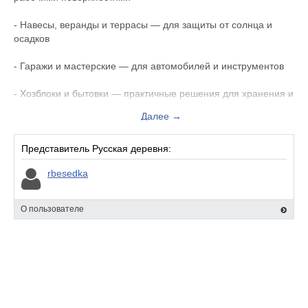
- Навесы, веранды и террасы — для защиты от солнца и
осадков
- Гаражи и мастерские — для автомобилей и инструментов
- Хозблоки и бытовки — практичные решения для хранения и
размещения
Далее →
- Детские домики, песочницы — безопасные игровые зоны
для детей
Представитель Русская деревня:
rbesedka
- Вольеры и будки — комфорт для ваших питомцев
- Крыльцо, козырьки, перголы, арки — элементы уюта и
О пользователе
стиля
Также в ассортименте:
- Садовая и банная мебель