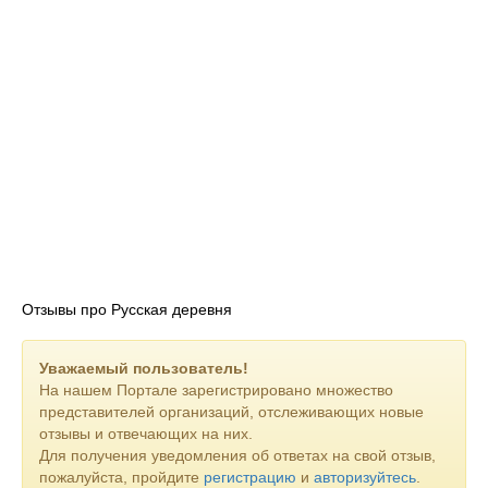
- Купели, фитобочки, чаны, печи и камины
- Качели, подвесные кресла, батуты, бассейны
- Декор и аксессуары для сада
- Ёмкости для воды и товары для бань и саун
Почему выбирают нас?
- Крупнейшее собственное производство в России
- Широкий выбор готовых решений и индивидуальное
Отзывы про Русская деревня
проектирование
- Доставка, сборка и монтаж по всей стране
Уважаемый пользователь!
На нашем Портале зарегистрировано множество
- Гарантия качества на каждое изделие
представителей организаций, отслеживающих новые
отзывы и отвечающих на них.
Для получения уведомления об ответах на свой отзыв,
пожалуйста, пройдите
регистрацию
и
авторизуйтесь
.