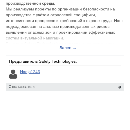
производственной среды.
Мы реализуем проекты по организации безопасности на
производстве с учётом отраслевой специфики,
интенсивности процессов и требований к охране труда. Наш
подход основан на анализе производственных рисков,
выявлении опасных зон и проектировании эффективных
систем визуальной навигации.
Решения Safety Technologies направлены на повышение
Далее →
безопасности персонала на производстве, защиту
сотрудников и оптимизацию движения людей и техники. Мы
помогаем предприятиям выстраивать системы безопасности
Представитель Safety Technologies:
производства, снижая вероятность нарушений техники
Nadja1243
безопасности и производственного травматизма.
О пользователе