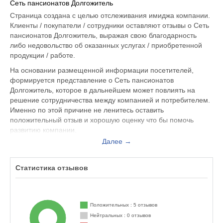
Сеть пансионатов Долгожитель
Страница создана с целью отслеживания имиджа компании.
Клиенты / покупатели / сотрудники оставляют отзывы о Сеть
пансионатов Долгожитель, выражая свою благодарность
либо недовольство об оказанных услугах / приобретенной
продукции / работе.
На основании размещенной информации посетителей,
формируется представление о Сеть пансионатов
Долгожитель, которое в дальнейшем может повлиять на
решение сотрудничества между компанией и потребителем.
Именно по этой причине не ленитесь оставить
положительный отзыв и хорошую оценку что бы помочь
развитию компании.
Далее →
Если у Вас случился неприятный инцидент с
обслуживающим персоналом, Вы можете оставить жалобу
не только на официальном сайте aprelevkasb.ru, но и здесь.
Статистика отзывов
Представитель организации ответит на Ваш отзыв и примет
меры по улучшению качества предоставляемых услуг.
Сеть пансионатов Долгожитель находится по адресу
Положительных : 5 отзывов
Пушкино микрорайон Звягино, улица 5-ая полевая дом 20.,
Нейтральных : 0 отзывов
вы можете поделиться впечатлением от посещения данного