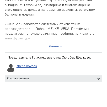
выбор окон ПВХ в Щелково, купить их здесь — реально
выгодно. Мы ставим однокамерные и многокамерные
стеклопакеты, делаем панорамные варианты, остекляем
балконы и лоджии.
«ОкноБер» работает с системами от известных
производителей — Rehau, MELKE, VEKA. Причём мы
предлагаем не только различные профили, но и разного
типа фурнитуру.
Далее →
Щелково — один из городов, где ведёт деятельность наша
компания. Для каждого клиента отсюда мы подберём
оптимальную конструкцию. При этом наши расценки вполне
Представитель Пластиковые окна Окнобер Щелково:
можно назвать низкими, окна на заказ в Щелково
shchelkovook
доставляются прямо с завода, никаких накруток от
посредников нет.
О пользователе