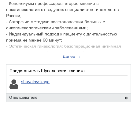
- Консилиумы профессоров, второе мнение в
онкогинекологии от ведущих специалистов-гинекологов
России;
- Авторские методики восстановления больных с
онкогинекологическими заболеваниями;
- Индивидуальный подход к пациенту с длительностью
приема не менее 60 минут;
- Эстетическая гинекология: безоперационная интимная
контурная пластика (плазмалифтинг, филлеры, лазерное
Далее →
омоложение);
- Комплексные программы восстановления, укрепления
иммунитета и омоложения организма (гипокситерапия,
Представитель Шуваловская клиника:
криотерапия, водородная терапия);
shuvalovskaya
- Забота о здоровье старшего поколения: диагностика,
лечение, восстановление, медицинское сопровождение;
- Лабораторная диагностика, включая новорожденных детей;
О пользователе
- Ультразвуковая диагностика экспертного уровня для
пациентов разных возрастных групп;
- Физиотерапевтические процедуры под контролем
высококвалифицированного специалиста;
- Комплексные внутривенные инфузии лекарственных
препаратов в сопровождении лечащего врача."