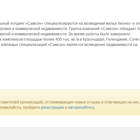
ьный холдинг «Самсон» специализируется на возведении жилья бизнес- и эл
 уровня и коммерческой недвижимости. Группа компаний «Самсон» обладает 
 жилой и коммерческой недвижимости. За время работы было завершено
х комплексов площадью более 400 тыс. кв. м в Краснодаре, Геленджике, Сочи 
з ключевых специализаций «Самсон» является возведение недвижимости на
тавителей организаций, отслеживающих новые отзывы и отвечающих на них.
 пожалуйста, пройдите
регистрацию
и
авторизуйтесь
.