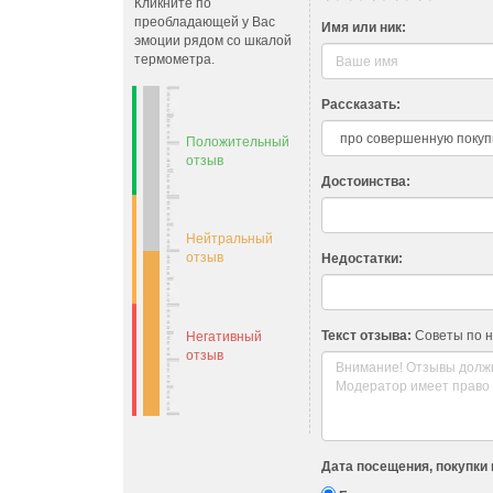
Кликните по
преобладающей у Вас
Имя или ник:
эмоции рядом со шкалой
термометра.
Рассказать:
Положительный
отзыв
Достоинства:
Нейтральный
отзыв
Недостатки:
Текст отзыва:
Советы по 
Негативный
отзыв
Дата посещения, покупки 