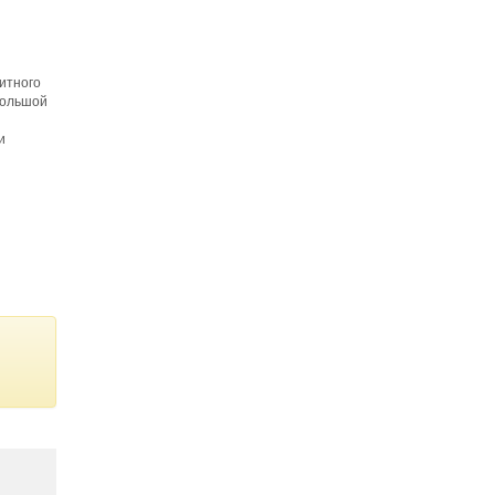
итного
большой
и