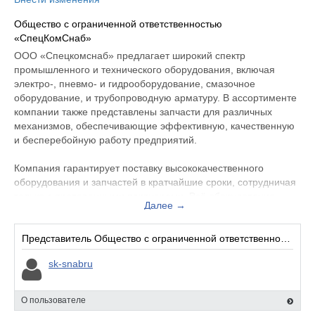
Общество с ограниченной ответственностью
«СпецКомСнаб»
ООО «Спецкомснаб» предлагает широкий спектр
промышленного и технического оборудования, включая
электро-, пневмо- и гидрооборудование, смазочное
оборудование, и трубопроводную арматуру. В ассортименте
компании также представлены запчасти для различных
механизмов, обеспечивающие эффективную, качественную
и бесперебойную работу предприятий.
Компания гарантирует поставку высококачественного
оборудования и запчастей в кратчайшие сроки, сотрудничая
только с проверенными партнерами. Всё оборудование
Далее →
соответствует необходимым требованиям и установленным
стандартам качества, что позволяет его эксплуатацию в
самых сложных климатических условиях.
Представитель Общество с ограниченной ответственностью «СпецКомСнаб»:
sk-snabru
Клиенты, занимающиеся ремонтом и обслуживанием спец- и
сельскохозяйственной техники, станочного оборудования и
гидростанций, найдут всё необходимое, включая
О пользователе
гидравлические насосы и моторы, клапанные аппараты, и