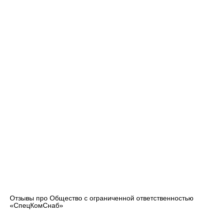
фильтры различных моделей. Технические специалисты
помогут выбрать продукцию, обеспечивая качественную и
долговечную работу техники.
Регулярное обновление ассортимента с учётом
современных технологий и адаптация к рыночным
требованиям позволяют предлагать изделия, которые
отвечают самым высоким эксплуатационным и
экологическим стандартам. Гибкие условия сотрудничества и
оперативная логистика способствуют ориентированному на
клиента сервису, что укрепляет доверительные отношения и
способствует долгосрочному сотрудничеству.
Отзывы про Общество с ограниченной ответственностью
«СпецКомСнаб»