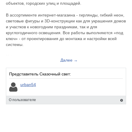
объектов, городских улиц и площадей.
В ассортименте интернет-магазина - гирлянды, гибкий неон,
световые фигуры и 3D-конструкции как для украшения домов
и участков к новогодним праздникам, так и для
круглогодичного освещения. Все работы выполняются «под
ключ» - от проектирования до монтажа и настройки всей
системы.
Услуги:
Далее →
• Проектирование и визуализация светового оформления;
• Монтаж и демонтаж подсветки, гирлянд, световых фигур и
уличных ёлок;
Представитель Сказочный свет:
• Производство 2D/3D световых фигур и продажа
urban54
светотехники в интернет-магазине.
О пользователе