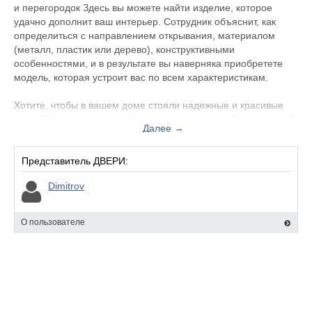
и перегородок Здесь вы можете найти изделие, которое
удачно дополнит ваш интерьер. Сотрудник объяснит, как
определиться с направлением открывания, материалом
(металл, пластик или дерево), конструктивными
особенностями, и в результате вы наверняка приобретете
модель, которая устроит вас по всем характеристикам.
Хотите, чтобы в вашем доме стояли надежные и красивые
двери? Тогда вам стоит обратить внимание на Салон дверей
Далее →
и перегородок Здесь вы можете найти изделие, которое
удачно дополнит ваш интерьер. Сотрудник объяснит, как
определиться с направлением открывания, материалом
Представитель ДВЕРИ:
(металл, пластик или дерево), конструктивными
Dimitrov
особенностями, и в результате вы наверняка приобретете
модель, которая устроит вас по всем характеристикам.
О пользователе