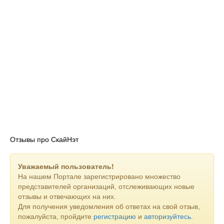
Первые среди работодателей и операторов домашнего
интернета в СПб — Фонтанка.ру
В компании работают люди, которые разделяют принцип
делать хорошо, а хорошие люди притягивают друг друга.
Создаем сервис для людей
Не заставляем покупать наши роутеры, ремонтируем
бесплатно кабель в квартире, предоставляем выгодные
абонементы, служба поддержки отвечает по телефону,
telegram, чатам, в приложении 24/7.
Подключайтесь сегодня, чтобы был стабильный интернет
завтра
Отзывы про СкайНэт
Уважаемый пользователь!
На нашем Портале зарегистрировано множество
представителей организаций, отслеживающих новые
отзывы и отвечающих на них.
Для получения уведомления об ответах на свой отзыв,
пожалуйста, пройдите
регистрацию
и
авторизуйтесь
.