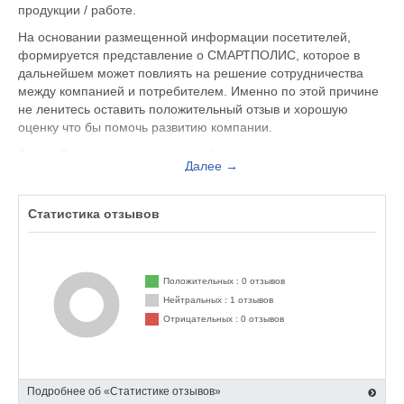
продукции / работе.
На основании размещенной информации посетителей,
формируется представление о СМАРТПОЛИС, которое в
дальнейшем может повлиять на решение сотрудничества
между компанией и потребителем. Именно по этой причине
не ленитесь оставить положительный отзыв и хорошую
оценку что бы помочь развитию компании.
Если у Вас случился неприятный инцидент с
Далее →
обслуживающим персоналом, Вы можете оставить жалобу
не только на официальном сайте smartpolis.pro, но и здесь.
Представитель организации ответит на Ваш отзыв и примет
Статистика отзывов
меры по улучшению качества предоставляемых услуг.
СМАРТПОЛИС находится по адресу Екатеринбург ул. Антона
Валека, д.13, оф.317, вы можете поделиться впечатлением
Положительных : 0 отзывов
от посещения данного заведения с будущими посетителями.
Нейтральных : 1 отзывов
Отрицательных : 0 отзывов
Подробнее об «Статистике отзывов»