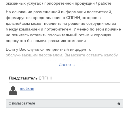
оказанных услугах / приобретенной продукции / работе.
На основании размещенной информации посетителей,
формируется представление о СПГНН, которое в
дальнейшем может повлиять на решение сотрудничества
между компанией и потребителем. Именно по этой причине
не ленитесь оставить положительный отзыв и хорошую
оценку что бы помочь развитию компании.
Если у Вас случился неприятный инцидент с
обслуживающим персоналом, Вы можете оставить жалобу
не только на официальном сайте спгнн.рф, но и здесь.
Далее →
Представитель организации ответит на Ваш отзыв и примет
меры по улучшению качества предоставляемых услуг.
Представитель СПГНН:
СПГНН находится по адресу Нижний Новгород ул.
Заовражная, 6а, вы можете поделиться впечатлением от
metixnn
посещения данного заведения с будущими посетителями.
О пользователе