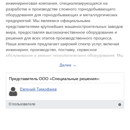
инжиниринговая компания, специализирующаяся на
разработке и производстве сложного горнодобывающего
оборудования для горнодобывающих и металлургических
предприятий. Мы являемся официальными
представителями крупнейших машиностроительных заводов
мира, предоставляя высококачественное оборудование и
решения для всех этапов производственного процесса.
Наша компания предлагает широкий спектр услуг, включая
инжиниринг, производство, поставку, сервисное
обслуживание и ремонт технологического оборудования. Мы
сопровождаем каждый проект на всех его стадиях,
Далее →
обеспечивая максимальную эффективность и надежность
поставок. Мы также предоставляем расширенные гарантии
на нашу продукцию и услуги.
Представитель ООО «Специальные решения»:
Ассортимент нашей продукции включает:
Евгений Тимофеев
Обогатительное оборудование
Обжиговое оборудование
Дробильно-сортировочное оборудование
О пользователе
Детали, запасные части и расходные материалы
Насосно-компрессорное оборудование
Буровое оборудование
Вулканизационное оборудование