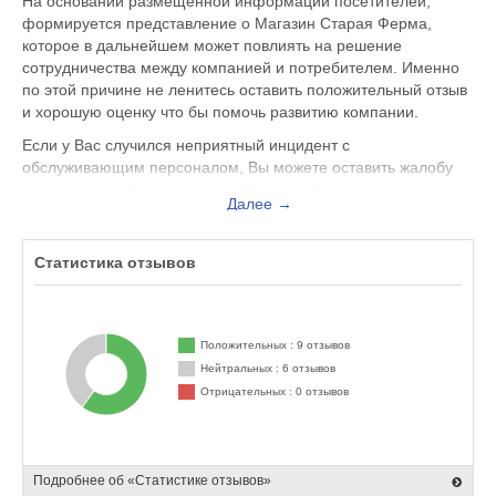
На основании размещенной информации посетителей,
формируется представление о Магазин Старая Ферма,
которое в дальнейшем может повлиять на решение
сотрудничества между компанией и потребителем. Именно
по этой причине не ленитесь оставить положительный отзыв
и хорошую оценку что бы помочь развитию компании.
Если у Вас случился неприятный инцидент с
обслуживающим персоналом, Вы можете оставить жалобу
не только на официальном сайте www.dogeat.ru, но и здесь.
Далее →
Представитель организации ответит на Ваш отзыв и примет
меры по улучшению качества предоставляемых услуг.
Статистика отзывов
Магазин Старая Ферма находится по адресу Москва 2-я
Институтская ул. д. 6, стр. 7, вы можете поделиться
впечатлением от посещения данного заведения с будущими
посетителями.
Положительных : 9 отзывов
Нейтральных : 6 отзывов
Отрицательных : 0 отзывов
Подробнее об «Статистике отзывов»