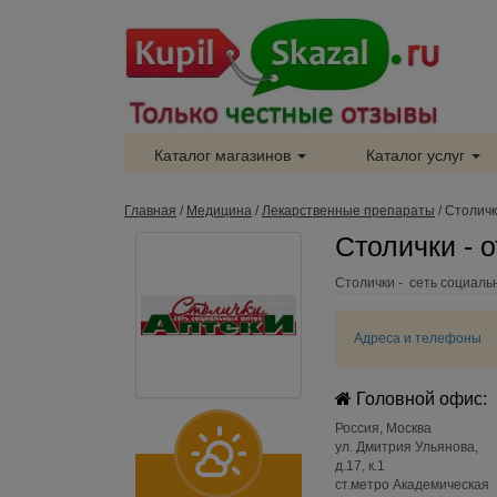
Каталог магазинов
Каталог услуг
Главная
/
Медицина
/
Лекарственные препараты
/
Столич
Столички - 
Столички - сеть социаль
Адреса и телефоны
Головной офис:
Россия
,
Москва
ул. Дмитрия Ульянова,
д.17, к.1
ст.метро Академическая