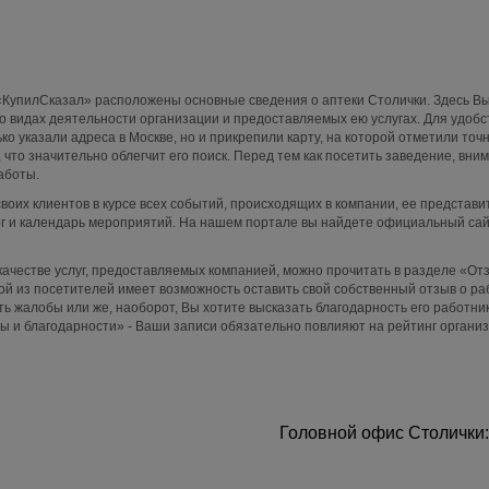
«КупилСказал» расположены основные сведения о аптеки Cтолички. Здесь В
о видах деятельности организации и предоставляемых ею услугах. Для удобс
ко указали адреса в Москве, но и прикрепили карту, на которой отметили точ
что значительно облегчит его поиск. Перед тем как посетить заведение, вни
аботы.
своих клиентов в курсе всех событий, происходящих в компании, ее представи
ог и календарь мероприятий. На нашем портале вы найдете официальный са
ачестве услуг, предоставляемых компанией, можно прочитать в разделе «От
ой из посетителей имеет возможность оставить свой собственный отзыв о ра
ть жалобы или же, наоборот, Вы хотите высказать благодарность его работни
 и благодарности» - Ваши записи обязательно повлияют на рейтинг организ
Головной офис Столички