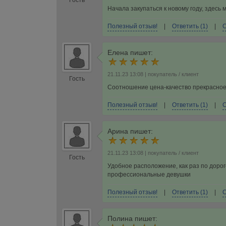
Гость
Начала закупаться к новому году, здесь
Полезный отзыв!
|
Ответить (1)
|
С
Елена
пишет:
21.11.23 13:08
| покупатель / клиент
Гость
Соотношение цена-качество прекрасное,
Полезный отзыв!
|
Ответить (1)
|
С
Арина
пишет:
21.11.23 13:08
| покупатель / клиент
Гость
Удобное расположение, как раз по дорог
профессиональные девушки
Полезный отзыв!
|
Ответить (1)
|
С
Полина
пишет: