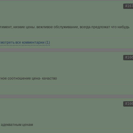
#16
ртимент, низкие цены. вежливое обслуживание, всегда предложат что нибудь
мотреть все комментарии (1)
#16
атное соотношение цена- качаство
#16
по адекватным ценам