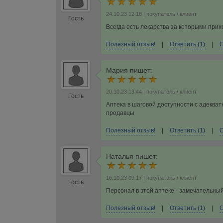
24.10.23 12:18
| покупатель / клиент
Гость
Всегда есть лекарства за которыми при
Полезный отзыв!
|
Ответить (1)
|
С
Мария
пишет:
20.10.23 13:44
| покупатель / клиент
Гость
Аптека в шаговой доступности с адеква
продавцы
Полезный отзыв!
|
Ответить (1)
|
С
Наталья
пишет:
16.10.23 09:17
| покупатель / клиент
Гость
Персонал в этой аптеке - замечательный
Полезный отзыв!
|
Ответить (1)
|
С