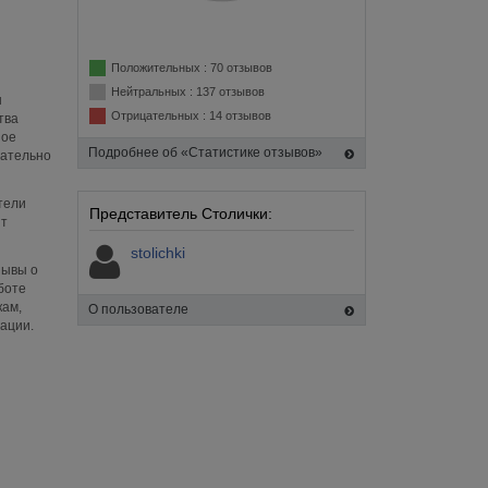
Положительных : 70 отзывов
Нейтральных : 137 отзывов
ы
Отрицательных : 14 отзывов
тва
ное
Подробнее об «Статистике отзывов»
мательно
тели
Представитель Столички:
йт
stolichki
зывы о
боте
кам,
О пользователе
ации.
: