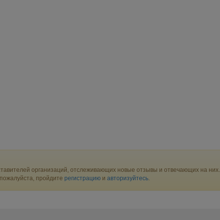
тавителей организаций, отслеживающих новые отзывы и отвечающих на них.
 пожалуйста, пройдите
регистрацию
и
авторизуйтесь
.