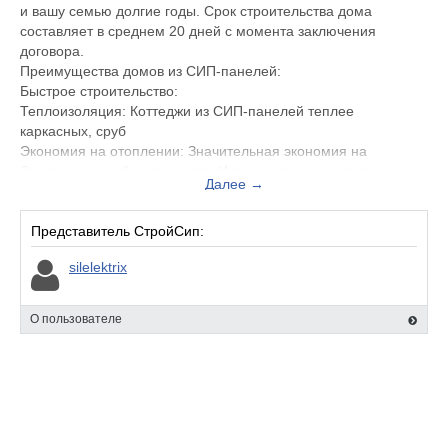
и вашу семью долгие годы. Срок строительства дома
составляет в среднем 20 дней с момента заключения
договора.
Преимущества домов из СИП-панелей:
Быстрое строительство:
Теплоизоляция: Коттеджи из СИП-панелей теплее
каркасных, сруб
Экономия на отоплении: Значительная экономия на
Экологическая безопасность: Использование экологически
Далее →
безопасных материалов Е0/E1.
Пожаробезопасность: Группа горючести такая же, как у
других деревянных строений.
Представитель CтройСип:
Процесс строительства:
silelektrix
Заключение договора: Начальный этап сотрудничества
Этап проектирования: Создание проекта дома
Этап строительства коробки дома: Возведение основной
О пользователе
Монтаж инженерных коммуникаций: Установка всех
Отделка внутренняя и наружная: Завершение строительства.
Полная строительная комплектация:
Окна: Различные профильные системы и фурнитура, от
эконома до премиума.
Скобяные и крепежные изделия: Строительный крепеж,