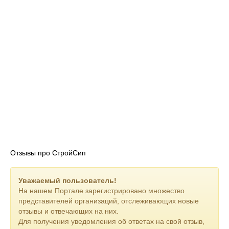
саморезы оцинкованные, гвозди, пластины, монтажная пена
и т.п.
Кровельные покрытия: Гибкая черепица, металлочерепица,
кликфальц, отливы
Пиломатериал: Сухая калиброванная доска/брус, обрезная
доска/брус, брусок, планкен, имитация бруса, вагонка.
Компания ""СтройСип"" — ваш надежный партнер в
строительстве современного, теплого и экологически
безопасного дома из СИП-панелей!
Отзывы про CтройСип
Уважаемый пользователь!
На нашем Портале зарегистрировано множество
представителей организаций, отслеживающих новые
отзывы и отвечающих на них.
Для получения уведомления об ответах на свой отзыв,