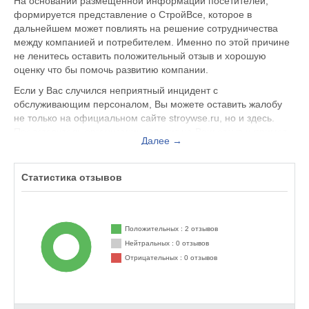
На основании размещенной информации посетителей,
формируется представление о СтройВсе, которое в
дальнейшем может повлиять на решение сотрудничества
между компанией и потребителем. Именно по этой причине
не ленитесь оставить положительный отзыв и хорошую
оценку что бы помочь развитию компании.
Если у Вас случился неприятный инцидент с
обслуживающим персоналом, Вы можете оставить жалобу
не только на официальном сайте stroywse.ru, но и здесь.
Представитель организации ответит на Ваш отзыв и примет
Далее →
меры по улучшению качества предоставляемых услуг.
СтройВсе находится по адресу Мытищи Осташковское шоссе
Статистика отзывов
1Б, вы можете поделиться впечатлением от посещения
данного заведения с будущими посетителями.
Положительных : 2 отзывов
Нейтральных : 0 отзывов
Отрицательных : 0 отзывов